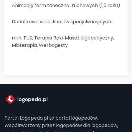
Animację form taneczno-ruchowych (1,5 roku)
Dodatkowo wiele kursów specjalizacyjnych:
m.in. TUS, Terapia Ręki, Masaż logopedyczny,
Mioterapia, Werbogesty
Portal Logopeda.pl to portal logopedów.
Współtworzony przez logopedów dla logopedów,