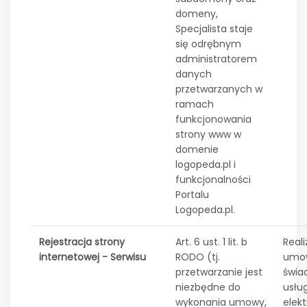
domeny,
Specjalista staje
się odrębnym
administratorem
danych
przetwarzanych w
ramach
funkcjonowania
strony www w
domenie
logopeda.pl i
funkcjonalności
Portalu
Logopeda.pl.
Rejestracja strony
Art. 6 ust. 1 lit. b
Reali
internetowej - Serwisu
RODO (tj.
umo
przetwarzanie jest
świa
niezbędne do
usłu
wykonania umowy,
elek