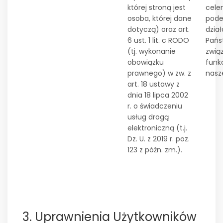
której stroną jest
cel
osoba, której dane
pode
dotyczą) oraz art.
dzia
6 ust. 1 lit. c RODO
Pańs
(tj. wykonanie
zwią
obowiązku
funk
prawnego) w zw. z
nasz
art. 18 ustawy z
dnia 18 lipca 2002
r. o świadczeniu
usług drogą
elektroniczną (t.j.
Dz. U. z 2019 r. poz.
123 z późn. zm.).
3. Uprawnienia Użytkowników