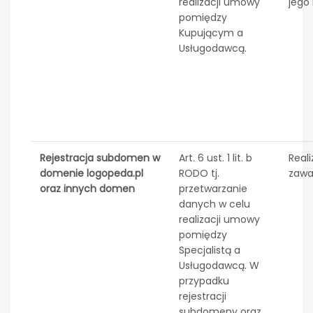
realizacji umowy
jego 
pomiędzy
Kupującym a
Usługodawcą.
Rejestracja subdomen w
Art. 6 ust. 1 lit. b
Reali
domenie logopeda.pl
RODO tj.
zawa
oraz innych domen
przetwarzanie
danych w celu
realizacji umowy
pomiędzy
Specjalistą a
Usługodawcą. W
przypadku
rejestracji
subdomeny oraz