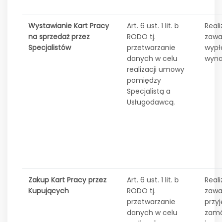
Wystawianie Kart Pracy
Art. 6 ust. 1 lit. b
Reali
na sprzedaż przez
RODO tj.
zawa
Specjalistów
przetwarzanie
wypł
danych w celu
wyna
realizacji umowy
pomiędzy
Specjalistą a
Usługodawcą.
Zakup Kart Pracy przez
Art. 6 ust. 1 lit. b
Reali
Kupujących
RODO tj.
zawa
przetwarzanie
przyj
danych w celu
zamó