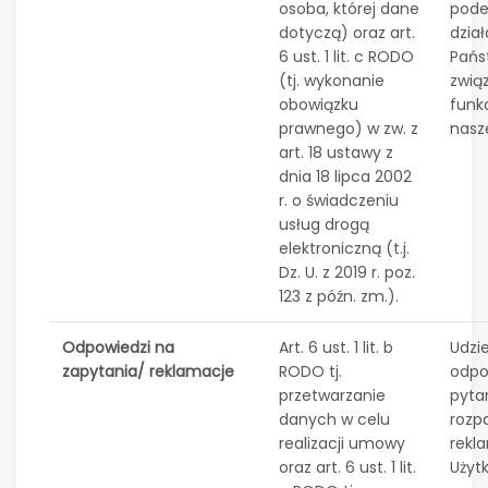
osoba, której dane
pode
dotyczą) oraz art.
dzia
6 ust. 1 lit. c RODO
Pańs
(tj. wykonanie
zwią
obowiązku
funk
prawnego) w zw. z
nasz
art. 18 ustawy z
dnia 18 lipca 2002
r. o świadczeniu
usług drogą
elektroniczną (t.j.
Dz. U. z 2019 r. poz.
123 z późn. zm.).
Odpowiedzi na
Art. 6 ust. 1 lit. b
Udzie
zapytania/ reklamacje
RODO tj.
odpo
przetwarzanie
pyta
danych w celu
rozp
realizacji umowy
rekl
oraz art. 6 ust. 1 lit.
Użyt