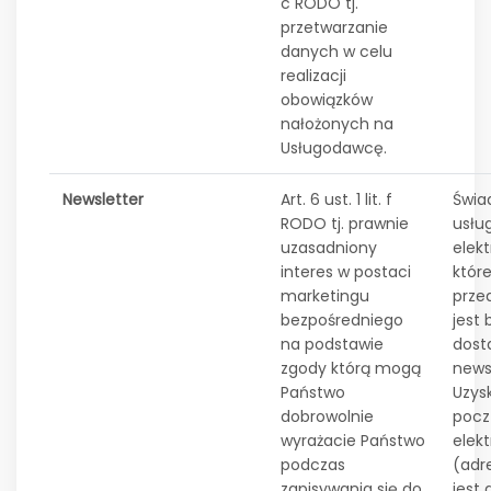
c RODO tj.
przetwarzanie
danych w celu
realizacji
obowiązków
nałożonych na
Usługodawcę.
Newsletter
Art. 6 ust. 1 lit. f
Świa
RODO tj. prawnie
usłu
uzasadniony
elekt
interes w postaci
które
marketingu
prze
bezpośredniego
jest
na podstawie
dost
zgody którą mogą
news
Państwo
Uzys
dobrowolnie
pocz
wyrażacie Państwo
elekt
podczas
(adr
zapisywania się do
jest