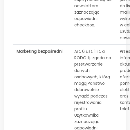
newslettera
do li
zaznaczając
maili
odpowiedni
wyko
checkbox.
w ce
Użyt
news
Marketing bezpośredni
Art. 6 ust. 1 lit. a
Prze
RODO tj. zgoda na
infor
przetwarzanie
aktu
danych
prod
osobowych, którą
ofer
mogą Państwo
pomo
dobrowolnie
elekt
wyrazić podczas
oraz
rejestrowania
kont
profilu
telef
Użytkownika,
zaznaczając
odpowiedni