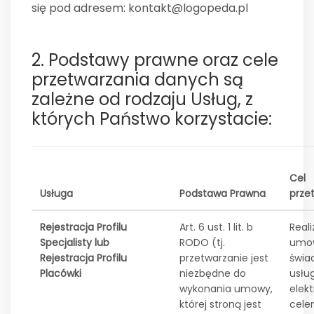
się pod adresem:
kontakt@logopeda.pl
2. Podstawy prawne oraz cele
przetwarzania danych są
zależne od rodzaju Usług, z
których Państwo korzystacie:
Cel
Usługa
Podstawa Prawna
prze
Rejestracja Profilu
Art. 6 ust. 1 lit. b
Reali
Specjalisty lub
RODO (tj.
umo
Rejestracja Profilu
przetwarzanie jest
świa
Placówki
niezbędne do
usłu
wykonania umowy,
elek
której stroną jest
cel