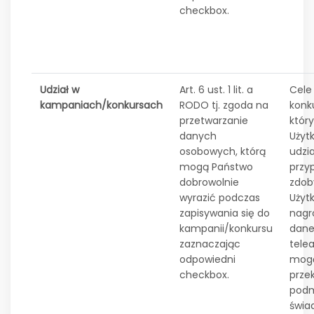
checkbox.
Udział w
Art. 6 ust. 1 lit. a
Cele
kampaniach/konkursach
RODO tj. zgoda na
konk
przetwarzanie
któr
danych
Użyt
osobowych, którą
udzia
mogą Państwo
przy
dobrowolnie
zdob
wyrazić podczas
Użyt
zapisywania się do
nagr
kampanii/konkursu
dan
zaznaczając
tele
odpowiedni
mogą
checkbox.
prze
podm
świ