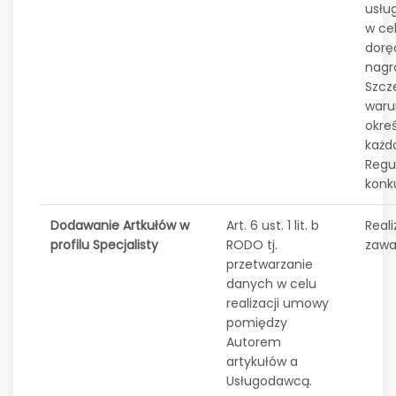
usług
w ce
dorę
nagr
Szcz
waru
okreś
każd
Regu
konk
Dodawanie Artkułów w
Art. 6 ust. 1 lit. b
Reali
profilu Specjalisty
RODO tj.
zawa
przetwarzanie
danych w celu
realizacji umowy
pomiędzy
Autorem
artykułów a
Usługodawcą.